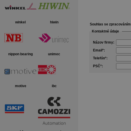
winkel
hiwin
Souhlas se zpracování
Kontaktné údaje
Názov firmy:
Email*:
nippon bearing
unimec
Telefón*:
PSČ*:
motive
ibc