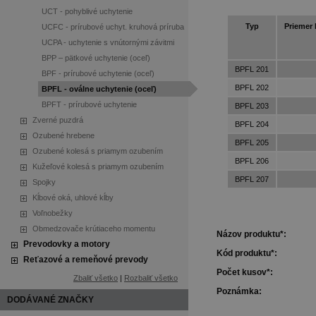
UCT - pohyblivé uchytenie
Typ
Priemer 
UCFC - prírubové uchyt. kruhová príruba
UCPA - uchytenie s vnútornými závitmi
BPP – pätkové uchytenie (oceľ)
BPFL 201
BPF - prírubové uchytenie (oceľ)
BPFL 202
BPFL - oválne uchytenie (oceľ)
BPFT - prírubové uchytenie
BPFL 203
Zverné puzdrá
BPFL 204
Ozubené hrebene
BPFL 205
Ozubené kolesá s priamym ozubením
BPFL 206
Kužeľové kolesá s priamym ozubením
BPFL 207
Spojky
Kĺbové oká, uhlové kĺby
Voľnobežky
Obmedzovače krútiaceho momentu
Názov produktu*:
Prevodovky a motory
Kód produktu*:
Reťazové a remeňové prevody
Počet kusov*:
Zbaliť všetko
|
Rozbaliť všetko
Poznámka:
DODÁVANÉ ZNAČKY