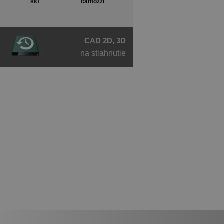
skf
camozzi
CAD 2D, 3D
na stiahnutie