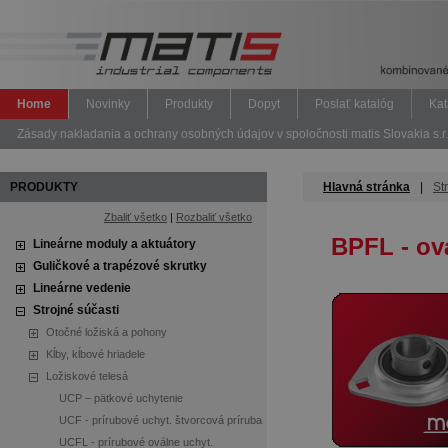
Home
Novinky
Produkty
Dopyt
Poslať katalóg
Kat
Zásady nakladania a ochrany osobných údajov v spoločnosti matis Slovakia s.r.
PRODUKTY
Hlavná stránka
|
St
Zbaliť všetko
|
Rozbaliť všetko
BPFL - ov
Lineárne moduly a aktuátory
Guličkové a trapézové skrutky
Lineárne vedenie
Strojné súčasti
Otočné ložiská a pohony
Kĺby, kĺbové hriadele
Ložiskové telesá
UCP – pätkové uchytenie
UCF - prírubové uchyt. štvorcová príruba
UCFL - prírubové oválne uchyt.