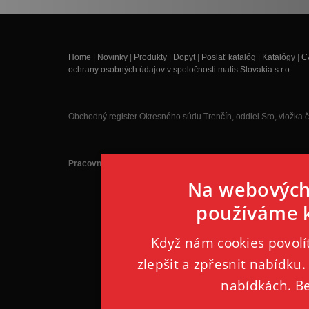
Home
|
Novinky
|
Produkty
|
Dopyt
|
Poslať katalóg
|
Katalógy
|
C
ochrany osobných údajov v spoločnosti matis Slovakia s.r.o.
Obchodný register Okresného súdu Trenčín, oddiel Sro, vložka 
Pracovná doba je každý pracovný deň 8:00 - 16:00 hodin.
Na webových 
používáme k
Když nám cookies povol
zlepšit a zpřesnit nabídku.
nabídkách. B