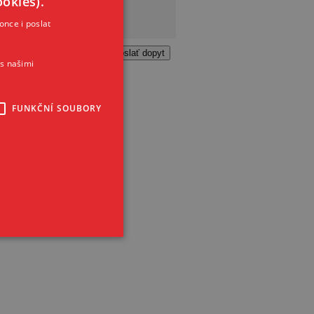
okies).
once i poslat
s našimi
FUNKČNÍ SOUBORY