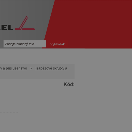
y a príslušenstvo
»
Trapézové skrutky a
Kód: