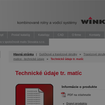
pyt
Poslať katalóg
Katalógy
CAD
O firme
Kontakty
v spoločnosti matis Slovakia s.r.o.
Hlavná stránka
|
Guličkové a trapézové skrutky
»
Trapézové skrutk
matice - technické údaje
»
Technické údaje tr. matíc
Technické údaje tr. matíc
Informácie o produkte
PDF na stiahnutie
Dopyt produktu