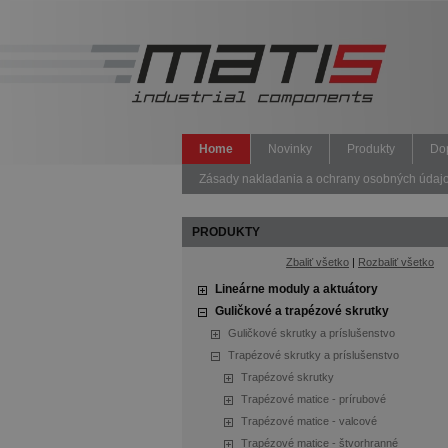
Home
Novinky
Produkty
Do
Zásady nakladania a ochrany osobných údajov 
PRODUKTY
Zbaliť všetko
|
Rozbaliť všetko
Lineárne moduly a aktuátory
Guličkové a trapézové skrutky
Guličkové skrutky a príslušenstvo
Trapézové skrutky a príslušenstvo
Trapézové skrutky
Trapézové matice - prírubové
Trapézové matice - valcové
Trapézové matice - štvorhranné