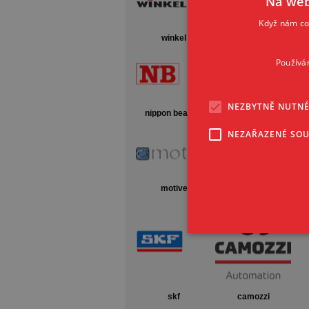
Na web
Když nám coo
winkel
hiwin
Používá
NEZBYTNĚ NUTN
nippon bearing
unimec
NEZAŘAZENÉ SO
motive
ibc
skf
camozzi