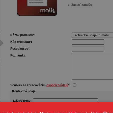
Zaslať katalóg
daje
Názov produktu*:
Kód produktu*:
Počet kusov*:
Poznámka:
Mk
čet
Souhlas se zpracováním
osobních údajů
*:
Kontaktné údaje
Názov firmy:
Email*: