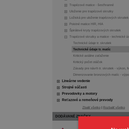
Trapézové matice - šesťhranné
Uloženie pre trapézové skrutky
Ložiská pre uloženie trapézových skrutiek
Poistné matice HIR, HIA
Špirálové kryty trapézových skrutiek
Trapézové skrutky a matice - technické ú
Technické údaje tr. skrutiek
Technické údaje tr. matíc
Kritické axiálne zaťaženie
Kritický počet otáčok
Zásady pre návrh tr. skrutiek - výkon, 
Dimenzovanie bronzových matíc - výpo
Lineárne vedenie
Strojné súčasti
Prevodovky a motory
Reťazové a remeňové prevody
Zbaliť všetko
|
Rozbaliť všetko
DODÁVANÉ ZNAČKY