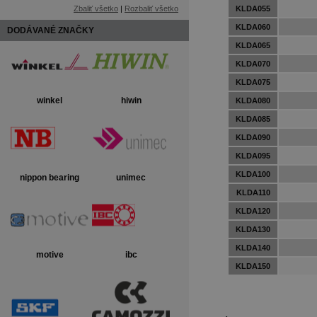
Zbaliť všetko
|
Rozbaliť všetko
KLDA055
KLDA060
DODÁVANÉ ZNAČKY
KLDA065
KLDA070
KLDA075
winkel
hiwin
KLDA080
KLDA085
KLDA090
KLDA095
KLDA100
nippon bearing
unimec
KLDA110
KLDA120
KLDA130
KLDA140
motive
ibc
KLDA150