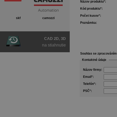
Názov produktu*:
Kód produktu*:
Počet kusov*:
skf
camozzi
Poznámka:
CAD 2D, 3D
na stiahnutie
Souhlas se zpracování
Kontaktné údaje
Názov firmy:
Email*:
Telefón*:
PSČ*: