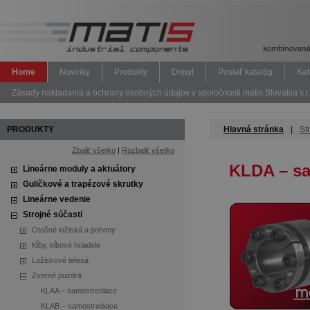
Home
Novinky
Produkty
Dopyt
Poslať katalóg
Kat
Zásady nakladania a ochrany osobných údajov v spoločnosti matis Slovakia s.r.
PRODUKTY
Hlavná stránka
|
St
Zbaliť všetko
|
Rozbaliť všetko
KLDA – sa
Lineárne moduly a aktuátory
Guličkové a trapézové skrutky
Lineárne vedenie
Strojné súčasti
Otočné ložiská a pohony
Kĺby, kĺbové hriadele
Ložiskové telesá
Zverné puzdrá
KLAA – samostrediace
KLAB – samostrediace