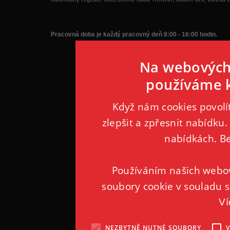
Pracovná doba je každý pracovný deň 8:00 - 16:00 hodin.
Na webových 
používáme k
Když nám cookies povol
zlepšit a zpřesnit nabídku.
nabídkách. B
Používáním našich webov
soubory cookie v souladu s
Ví
NEZBYTNĚ NUTNÉ SOUBORY