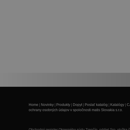
Home
|
Novinky
|
Produkty
|
Dopyt
|
Poslať katalóg
|
Katalógy
|
C
ochrany osobných údajov v spoločnosti matis Slovakia s.r.o.
Obchodný register Okresného súdu Trenčín, oddiel Sro, vložka 