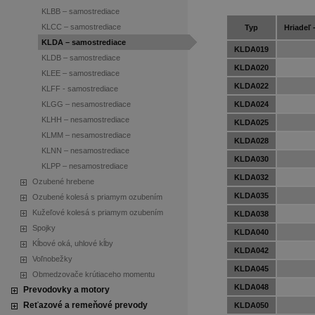
KLBB – samostrediace
KLCC – samostrediace
Typ
Hriadeľ 
KLDA – samostrediace
KLDA019
KLDB – samostrediace
KLDA020
KLEE – samostrediace
KLDA022
KLFF - samostrediace
KLGG – nesamostrediace
KLDA024
KLHH – nesamostrediace
KLDA025
KLMM – nesamostrediace
KLDA028
KLNN – nesamostrediace
KLDA030
KLPP – nesamostrediace
KLDA032
Ozubené hrebene
KLDA035
Ozubené kolesá s priamym ozubením
Kužeľové kolesá s priamym ozubením
KLDA038
Spojky
KLDA040
Kĺbové oká, uhlové kĺby
KLDA042
Voľnobežky
KLDA045
Obmedzovače krútiaceho momentu
KLDA048
Prevodovky a motory
Reťazové a remeňové prevody
KLDA050