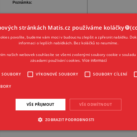
Poznámka:
ových stránkách Matis.cz používáme koláčky🍪(co
kies povolíte, budeme vám moci v budoucnu zlepšit a zpřesnit nabídku. Dok
Souhlas se zpracováním
osobních údajů
*:
informaci o lepších nabídkách. Bez koláčků to neumíme.
Kontaktné údaje
ním našich webovek souhlasíte se všemi zvolenými soubory cookie v souladu 
Názov firmy:
zásadami používání cookies.
Více informací
Email*:
É SOUBORY
VÝKONOVÉ SOUBORY
SOUBORY CÍLENÍ
Telefón*:
PSČ*:
UBORY
VŠE PŘIJMOUT
VŠE ODMÍTNOUT
ZOBRAZIT PODROBNOSTI