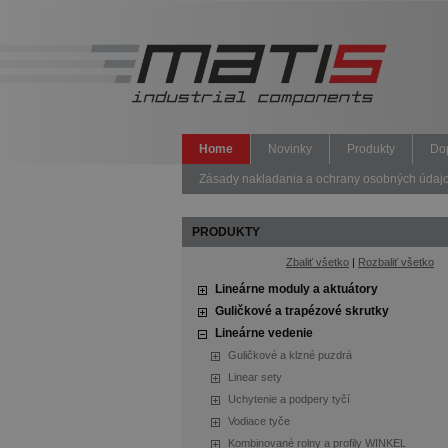
Home
Novinky
Produkty
Do
Zásady nakladania a ochrany osobných údajov 
PRODUKTY
Zbaliť všetko
|
Rozbaliť všetko
Lineárne moduly a aktuátory
Guličkové a trapézové skrutky
Lineárne vedenie
Guličkové a klzné puzdrá
Linear sety
Uchytenie a podpery tyčí
Vodiace tyče
Kombinované rolny a profily WINKEL