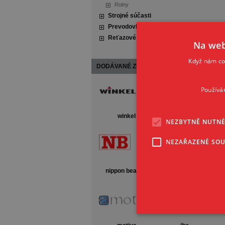
Rolny
Strojné súčasti
Prevodovky a motory
Reťazové a remeňové prevody
Na web
Zbaliť všetko
|
Rozbaliť všetko
Když nám coo
DODÁVANÉ ZNAČKY
Používá
winkel
hiwin
NEZBYTNĚ NUTN
NEZAŘAZENÉ SO
nippon bearing
unimec