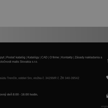
pyt
|
Poslať katalóg
|
Katalógy
|
CAD
|
O firme
|
Kontakty
|
Zásady nakladania a
očnosti matis Slovakia s.r.o.
údu Trenčín, oddiel Sro, vložka č. 34299/R č. ŽR 340-39542
vný deň 8:00 - 16:00 hodin.
engin