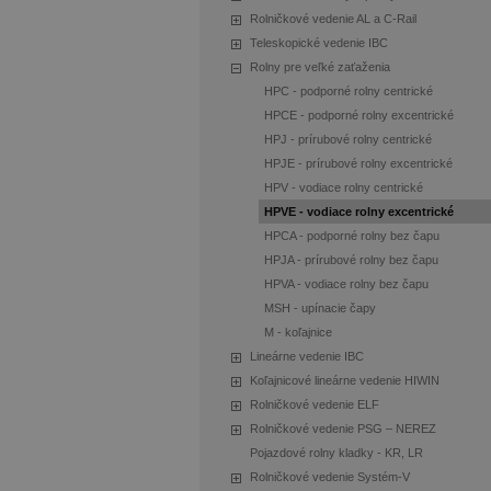
Rolničkové vedenie AL a C-Rail
Teleskopické vedenie IBC
Rolny pre veľké zaťaženia
HPC - podporné rolny centrické
HPCE - podporné rolny excentrické
HPJ - prírubové rolny centrické
HPJE - prírubové rolny excentrické
HPV - vodiace rolny centrické
HPVE - vodiace rolny excentrické
HPCA - podporné rolny bez čapu
HPJA - prírubové rolny bez čapu
HPVA - vodiace rolny bez čapu
MSH - upínacie čapy
M - koľajnice
Lineárne vedenie IBC
Koľajnicové lineárne vedenie HIWIN
Rolničkové vedenie ELF
Rolničkové vedenie PSG – NEREZ
Pojazdové rolny kladky - KR, LR
Rolničkové vedenie Systém-V