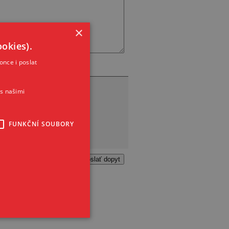
×
okies).
once i poslat
s našimi
FUNKČNÍ SOUBORY