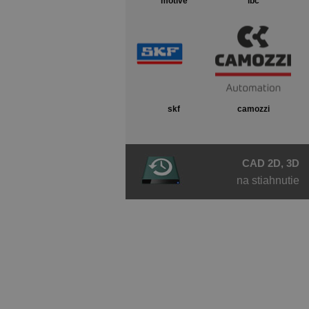
motive
ibc
skf
camozzi
CAD 2D, 3D
na stiahnutie