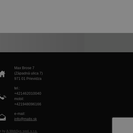
Max Brose 7
(Západná ulica 7)
971 01 Prievidza
tel.:
+421462010040
mobil:
+421948096166
e-mail:
info@matis.sk
e by
A-WebSys spol. s r.o.