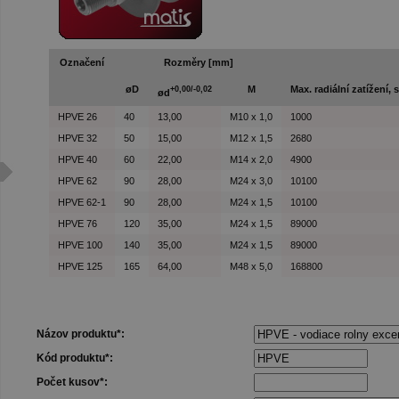
Označení
Rozměry [mm]
øD
M
Max. radiální zatížení, 
+0,00/-0,02
ød
HPVE 26
40
13,00
M10 x 1,0
1000
HPVE 32
50
15,00
M12 x 1,5
2680
HPVE 40
60
22,00
M14 x 2,0
4900
HPVE 62
90
28,00
M24 x 3,0
10100
HPVE 62-1
90
28,00
M24 x 1,5
10100
HPVE 76
120
35,00
M24 x 1,5
89000
HPVE 100
140
35,00
M24 x 1,5
89000
HPVE 125
165
64,00
M48 x 5,0
168800
Názov produktu*:
Kód produktu*:
Počet kusov*: