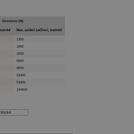
Únosnost [N]
statické
Max. axiální zatížení, statické
1350
1950
2650
6850
6850
53400
53400
144600