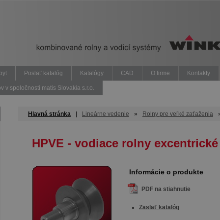
pyt
Poslať katalóg
Katalógy
CAD
O firme
Kontakty
v spoločnosti matis Slovakia s.r.o.
Hlavná stránka
|
Lineárne vedenie
»
Rolny pre veľké zaťaženia
HPVE - vodiace rolny excentrické
Informácie o produkte
PDF na stiahnutie
Zaslať katalóg