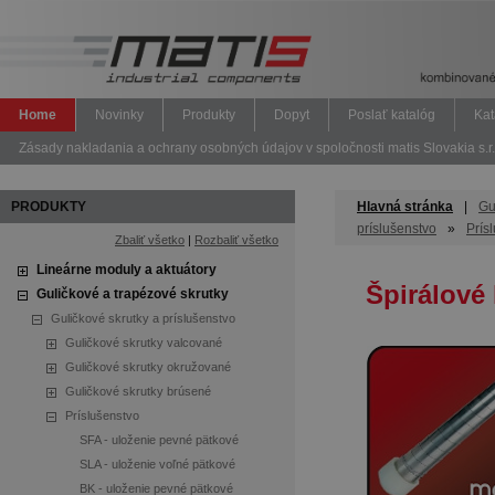
Home
Novinky
Produkty
Dopyt
Poslať katalóg
Kat
Zásady nakladania a ochrany osobných údajov v spoločnosti matis Slovakia s.r.
PRODUKTY
Hlavná stránka
|
Gu
príslušenstvo
»
Prís
Zbaliť všetko
|
Rozbaliť všetko
Lineárne moduly a aktuátory
Špirálové 
Guličkové a trapézové skrutky
Guličkové skrutky a príslušenstvo
Guličkové skrutky valcované
Guličkové skrutky okružované
Guličkové skrutky brúsené
Príslušenstvo
SFA - uloženie pevné pätkové
SLA - uloženie voľné pätkové
BK - uloženie pevné pätkové