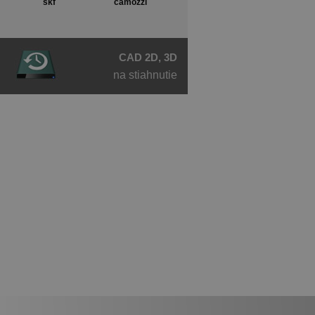
skf
camozzi
CAD 2D, 3D
na stiahnutie