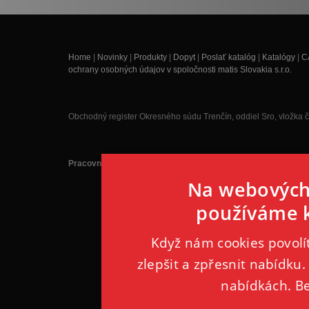
Home
|
Novinky
|
Produkty
|
Dopyt
|
Poslať katalóg
|
Katalógy
|
C
ochrany osobných údajov v spoločnosti matis Slovakia s.r.o.
Obchodný register Okresného súdu Trenčín, oddiel Sro, vložka 
Pracovná doba je každý pracovný deň 8:00 - 16:00 hodin.
Na webových 
používáme k
Když nám cookies povol
zlepšit a zpřesnit nabídku.
nabídkách. B