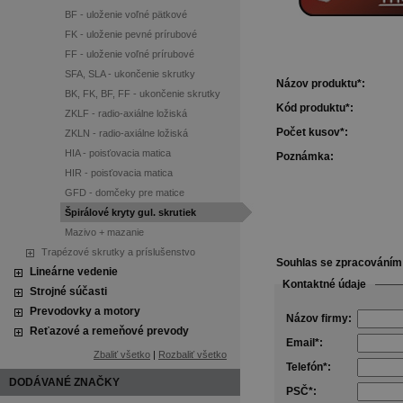
BF - uloženie voľné pätkové
FK - uloženie pevné prírubové
FF - uloženie voľné prírubové
SFA, SLA - ukončenie skrutky
Názov produktu*:
BK, FK, BF, FF - ukončenie skrutky
Kód produktu*:
ZKLF - radio-axiálne ložiská
Počet kusov*:
ZKLN - radio-axiálne ložiská
HIA - poisťovacia matica
Poznámka:
HIR - poisťovacia matica
GFD - domčeky pre matice
Špirálové kryty gul. skrutiek
Mazivo + mazanie
Trapézové skrutky a príslušenstvo
Souhlas se zpracování
Lineárne vedenie
Kontaktné údaje
Strojné súčasti
Prevodovky a motory
Názov firmy:
Reťazové a remeňové prevody
Email*:
Zbaliť všetko
|
Rozbaliť všetko
Telefón*:
DODÁVANÉ ZNAČKY
PSČ*: