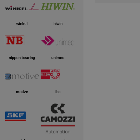
winkel
hiwin
nippon bearing
unimec
motive
ibc