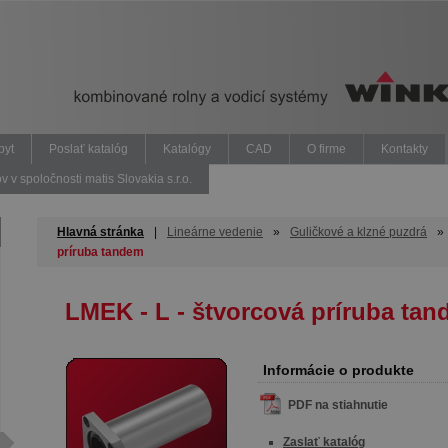
pyt
Poslať katalóg
Katalógy
CAD
O firme
Kontakty
v spoločnosti matis Slovakia s.r.o.
Hlavná stránka
|
Lineárne vedenie
»
Guličkové a klzné puzdrá
»
príruba tandem
LMEK - L - štvorcová príruba ta
Informácie o produkte
PDF na stiahnutie
Zaslať katalóg