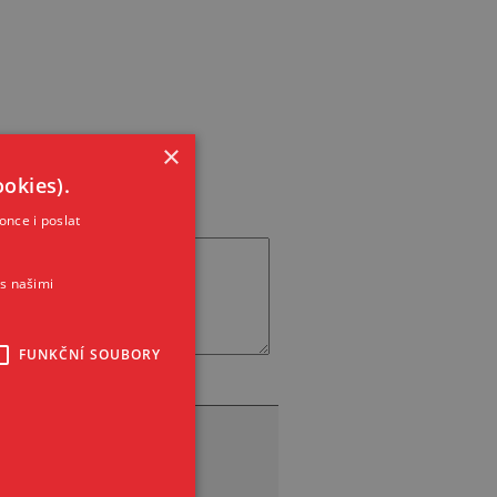
×
okies).
once i poslat
s našimi
FUNKČNÍ SOUBORY