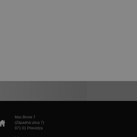
Max Brose 7
(Západná ulica 7)
971 01 Prievidza