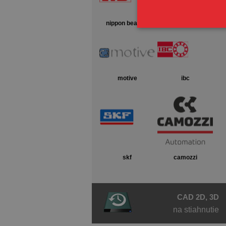
nippon bearing
unimec
motive
ibc
skf
camozzi
CAD 2D, 3D
na stiahnutie