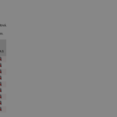
stová.
ím.
t.1