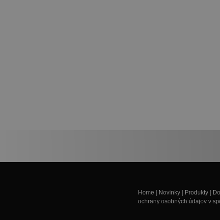
Home
|
Novinky
|
Produkty
|
Do
ochrany osobných údajov v spol