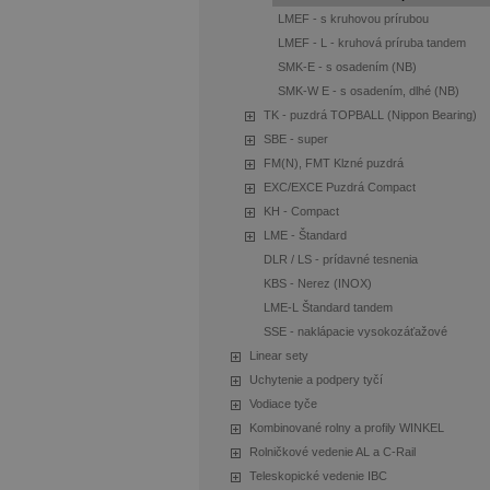
LMEF - s kruhovou prírubou
LMEF - L - kruhová príruba tandem
SMK-E - s osadením (NB)
SMK-W E - s osadením, dlhé (NB)
TK - puzdrá TOPBALL (Nippon Bearing)
SBE - super
FM(N), FMT Klzné puzdrá
EXC/EXCE Puzdrá Compact
KH - Compact
LME - Štandard
DLR / LS - prídavné tesnenia
KBS - Nerez (INOX)
LME-L Štandard tandem
SSE - naklápacie vysokozáťažové
Linear sety
Uchytenie a podpery tyčí
Vodiace tyče
Kombinované rolny a profily WINKEL
Rolničkové vedenie AL a C-Rail
Teleskopické vedenie IBC