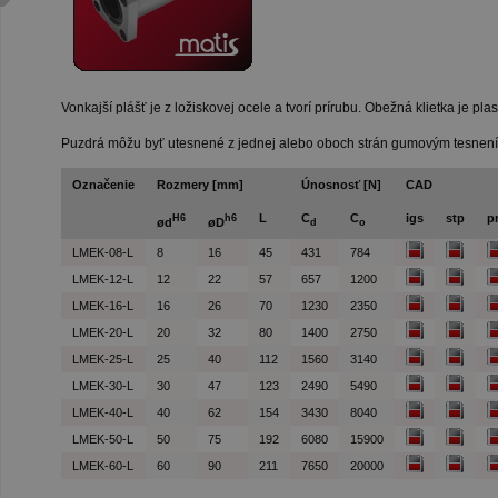
Vonkajší plášť je z ložiskovej ocele a tvorí prírubu. Obežná klietka je pla
Puzdrá môžu byť utesnené z jednej alebo oboch strán gumovým tesnen
Označenie
Rozmery [mm]
Únosnosť
[N]
CAD
L
C
C
igs
stp
pr
H6
h6
ød
øD
d
o
LMEK-08-L
8
16
45
431
784
LMEK-12-L
12
22
57
657
1200
LMEK-16-L
16
26
70
1230
2350
LMEK-20-L
20
32
80
1400
2750
LMEK-25-L
25
40
112
1560
3140
LMEK-30-L
30
47
123
2490
5490
LMEK-40-L
40
62
154
3430
8040
LMEK-50-L
50
75
192
6080
15900
LMEK-60-L
60
90
211
7650
20000