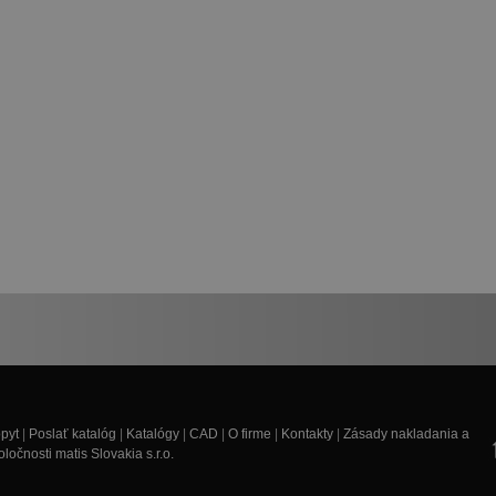
pyt
|
Poslať katalóg
|
Katalógy
|
CAD
|
O firme
|
Kontakty
|
Zásady nakladania a
očnosti matis Slovakia s.r.o.