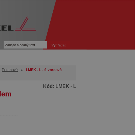
Prírubové
»
LMEK - L - štvorcová
Kód:
LMEK - L
ndem