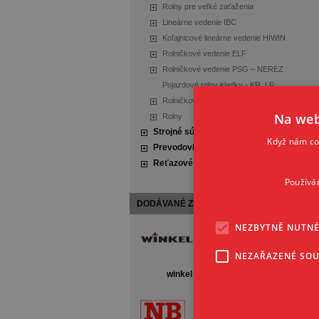
Rolny pre veľké zaťaženia
Lineárne vedenie IBC
Koľajnicové lineárne vedenie HIWIN
Rolničkové vedenie ELF
Rolničkové vedenie PSG – NEREZ
Pojazdové rolny kladky - KR, LR
Rolničkové vedenie Systém-V
Na web
Rolny
Strojné súčasti
Když nám coo
Prevodovky a motory
Reťazové a remeňové prevody
Používá
Zbaliť všetko
|
Rozbaliť všetko
DODÁVANÉ ZNAČKY
NEZBYTNĚ NUTN
NEZAŘAZENÉ SO
winkel
hiwin