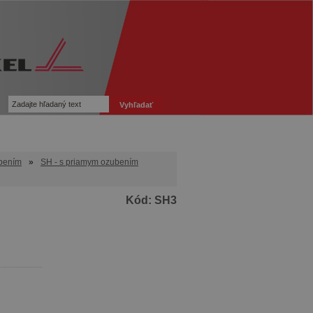
bením
»
SH - s priamym ozubením
Kód:
SH3