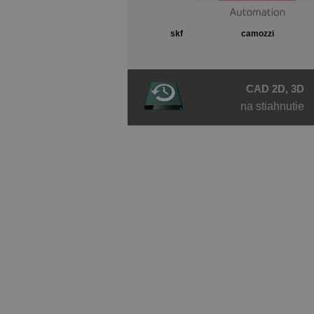
skf
camozzi
CAD 2D, 3D
na stiahnutie