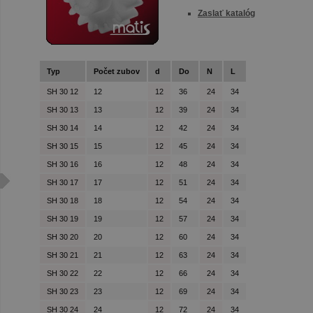
Zaslať katalóg
Typ
Počet zubov
d
Do
N
L
SH 30 12
12
12
36
24
34
SH 30 13
13
12
39
24
34
SH 30 14
14
12
42
24
34
SH 30 15
15
12
45
24
34
SH 30 16
16
12
48
24
34
SH 30 17
17
12
51
24
34
SH 30 18
18
12
54
24
34
SH 30 19
19
12
57
24
34
SH 30 20
20
12
60
24
34
SH 30 21
21
12
63
24
34
SH 30 22
22
12
66
24
34
SH 30 23
23
12
69
24
34
SH 30 24
24
12
72
24
34