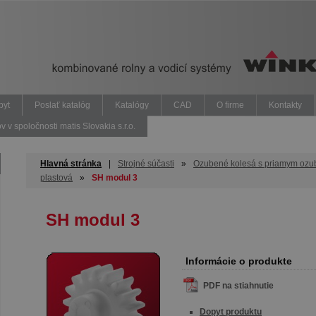
pyt
Poslať katalóg
Katalógy
CAD
O firme
Kontakty
v spoločnosti matis Slovakia s.r.o.
Hlavná stránka
|
Strojné súčasti
»
Ozubené kolesá s priamym ozu
plastová
»
SH modul 3
SH modul 3
Informácie o produkte
PDF na stiahnutie
Dopyt produktu