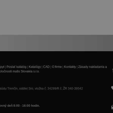
pyt
|
Poslať katalóg
|
Katalógy
|
CAD
|
O firme
|
Kontakty
|
Zásady nakladania a
očnosti matis Slovakia s.r.o.
údu Trenčín, oddiel Sro, vložka č. 34299/R č. ŽR 340-39542
vný deň 8:00 - 16:00 hodin.