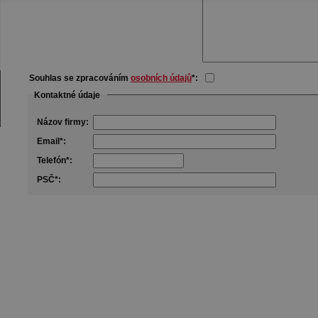
Souhlas se zpracováním
osobních údajů
*:
Kontaktné údaje
Názov firmy:
Email*:
Telefón*:
PSČ*: