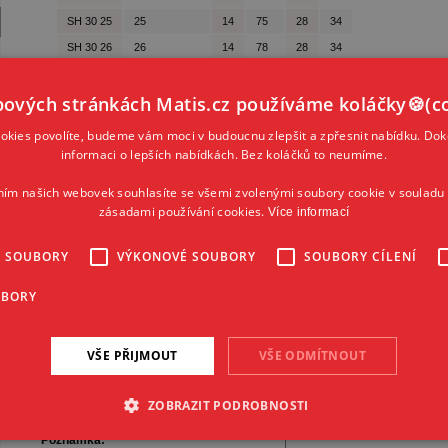
SH 30 25
25
14
75
28
34
SH 30 26
26
14
78
28
34
SH 30 27
27
14
81
28
34
ových stránkách Matis.cz používáme koláčky🍪(co
SH 30 28
28
14
84
28
34
SH 30 30
30
14
90
28
34
kies povolíte, budeme vám moci v budoucnu zlepšit a zpřesnit nabídku. Dok
SH 30 32
32
16
96
32
34
informaci o lepších nabídkách. Bez koláčků to neumíme.
SH 30 33
33
16
99
32
34
ním našich webovek souhlasíte se všemi zvolenými soubory cookie v souladu 
SH 30 35
35
16
105
32
34
zásadami používání cookies.
Více informací
SH 30 38
38
16
114
32
34
É SOUBORY
VÝKONOVÉ SOUBORY
SOUBORY CÍLENÍ
SH 30 40
40
16
120
32
34
SH 30 45
45
16
135
32
34
UBORY
VŠE PŘIJMOUT
VŠE ODMÍTNOUT
Názov produktu*:
Kód produktu*:
ZOBRAZIT PODROBNOSTI
Počet kusov*:
Poznámka: