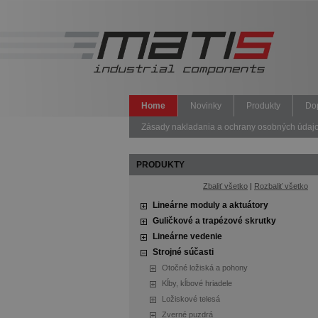
Home
Novinky
Produkty
Do
Zásady nakladania a ochrany osobných údajov 
PRODUKTY
Zbaliť všetko
|
Rozbaliť všetko
Lineárne moduly a aktuátory
Guličkové a trapézové skrutky
Lineárne vedenie
Strojné súčasti
Otočné ložiská a pohony
Kĺby, kĺbové hriadele
Ložiskové telesá
Zverné puzdrá