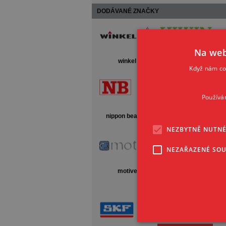
DODÁVANÉ ZNAČKY
Na web
winkel
hiwin
Když nám coo
Používá
nippon bearing
unimec
NEZBYTNĚ NUTN
NEZAŘAZENÉ SO
motive
ibc