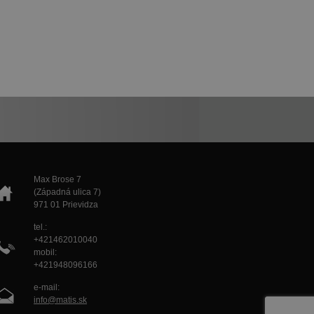
Max Brose 7
(Západná ulica 7)
971 01 Prievidza
tel.:
+421462010040
mobil:
+421948096166
e-mail:
info@matis.sk