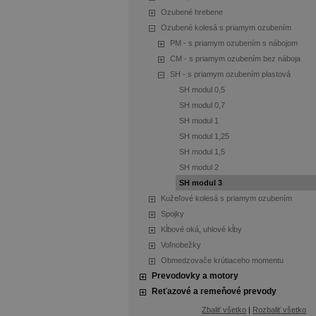
Ozubené hrebene
Ozubené kolesá s priamym ozubením
PM - s priamym ozubením s nábojom
CM - s priamym ozubením bez náboja
SH - s priamym ozubením plastová
SH modul 0,5
SH modul 0,7
SH modul 1
SH modul 1,25
SH modul 1,5
SH modul 2
SH modul 3
Kužeľové kolesá s priamym ozubením
Spojky
Kĺbové oká, uhlové kĺby
Voľnobežky
Obmedzovače krútiaceho momentu
Prevodovky a motory
Reťazové a remeňové prevody
Zbaliť všetko
|
Rozbaliť všetko