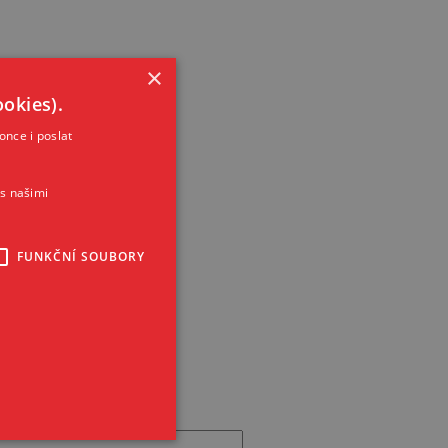
×
okies).
once i poslat
s našimi
FUNKČNÍ SOUBORY